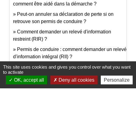
comment être aidé dans la démarche ?
Peut-on annuler sa déclaration de perte si on
retrouve son permis de conduire ?
Comment demander un relevé d'information
restreint (RIR) ?
Permis de conduire : comment demander un relevé
d'information intégral (RII) ?
This site uses cookies and gives you control over what you want
to activate
Et aussi
OK, accept all
Deny all cookies
Personalize
Conduire en France avec un permis étranger
Transports - Mobilité
Conduire à l'étranger
Transports - Mobilité
Infractions routières
Transports - Mobilité