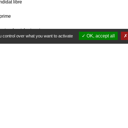
didat libre
rprime
 de sécurité, triangle...
 control over what you want to activate
OK, accept all
Nous contacter
Commune de Puylaurens
1 rue de la Mairie
81700 Puylaurens - FRANCE
+33 5 63 75 00 18