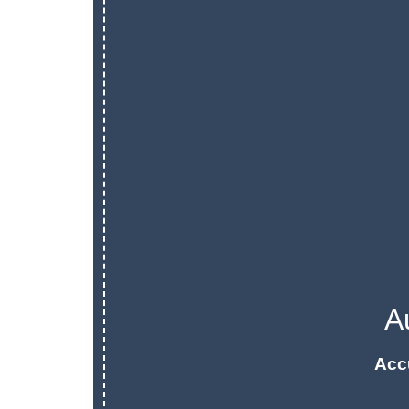
A
Acc