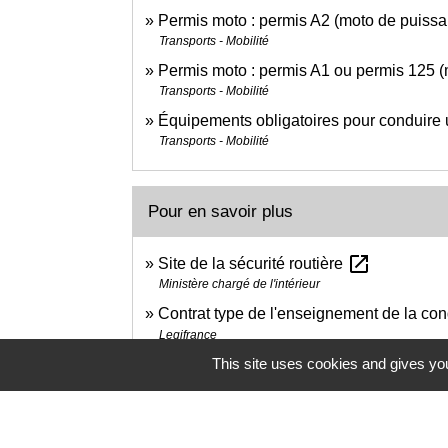
Permis moto : permis A2 (moto de puissa
Transports - Mobilité
Permis moto : permis A1 ou permis 125 (
Transports - Mobilité
Équipements obligatoires pour conduire
Transports - Mobilité
Pour en savoir plus
open_in_new
Site de la sécurité routière
Ministère chargé de l'intérieur
Contrat type de l'enseignement de la co
Legifrance
open_in_new
This site uses cookies and gives you
École de conduite labellisée
Ministère chargé de l'intérieur
Label "qualité des formations au sein d
Legifrance