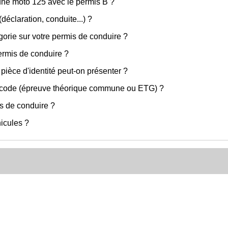
une moto 125 avec le permis B ?
déclaration, conduite...) ?
orie sur votre permis de conduire ?
ermis de conduire ?
ièce d'identité peut-on présenter ?
e code (épreuve théorique commune ou ETG) ?
is de conduire ?
icules ?