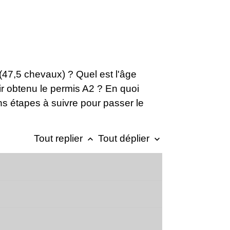
(47,5 chevaux) ? Quel est l'âge
r obtenu le permis A2 ? En quoi
 étapes à suivre pour passer le
Tout replier
Tout déplier
keyboard_arrow_up
keyboard_arrow_down