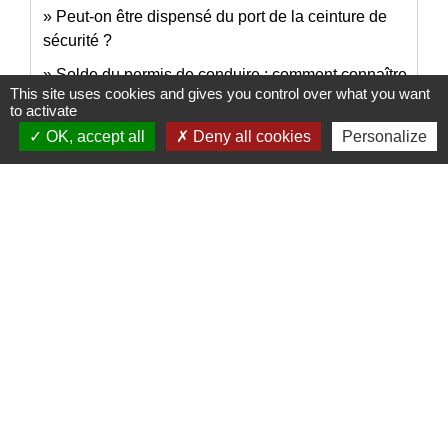
Peut-on être dispensé du port de la ceinture de
sécurité ?
Solde du permis de conduire : comment connaître
This site uses cookies and gives you control over what you want
son nombre de points ?
to activate
OK, accept all
Deny all cookies
Personalize
Et aussi
Carte grise (certificat d'immatriculation)
Transports - Mobilité
Assurance automobile (véhicule)
Argent - Impôts - Consommation
Permis de conduire
Transports - Mobilité
Infractions routières
Transports - Mobilité
Contrôle technique
Transports - Mobilité