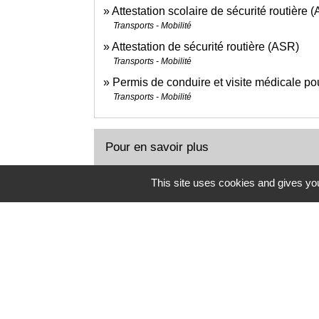
Attestation scolaire de sécurité routière
Transports - Mobilité
Attestation de sécurité routière (ASR)
Transports - Mobilité
Permis de conduire et visite médicale po
Transports - Mobilité
Pour en savoir plus
This site uses cookies and gives you
Déclaration sur l'honneur pour obtenir un
Agence nationale des titres sécurisés (ANTS)
Contrat type de l'enseignement de la co
Legifrance
Prendre rendez-vous en ligne pour l'épr
Ministère chargé de l'intérieur
Nouveau permis moto à partir de mars 
Ministère chargé de l'intérieur