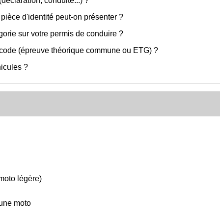
déclaration, conduite...) ?
ièce d'identité peut-on présenter ?
orie sur votre permis de conduire ?
e code (épreuve théorique commune ou ETG) ?
icules ?
moto légère)
 une moto