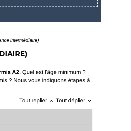
ance intermédiaire)
DIAIRE)
rmis A2
. Quel est l'âge minimum ?
rmis ? Nous vous indiquons étapes à
Tout replier
Tout déplier
keyboard_arrow_up
keyboard_arrow_down