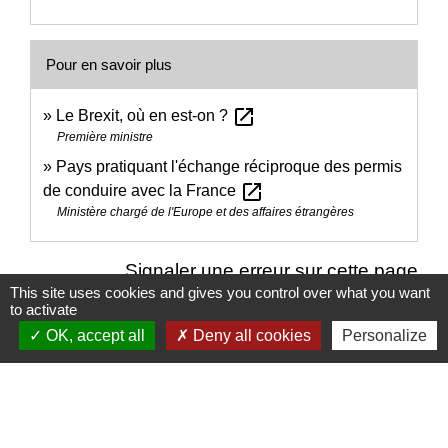
Pour en savoir plus
open_in_new
Le Brexit, où en est-on ?
Première ministre
Pays pratiquant l'échange réciproque des permis
open_in_new
de conduire avec la France
Ministère chargé de l'Europe et des affaires étrangères
Signaler une erreur sur cette page
This site uses cookies and gives you control over what you want
to activate
OK, accept all
Deny all cookies
Personalize
Nous contacter
Commune de Puylaurens