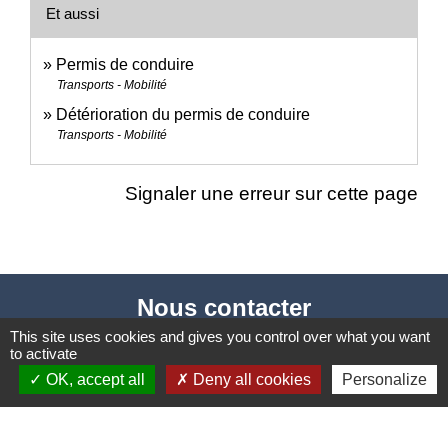
Et aussi
Permis de conduire
Transports - Mobilité
Détérioration du permis de conduire
Transports - Mobilité
Signaler une erreur sur cette page
Nous contacter
This site uses cookies and gives you control over what you want
Commune de Puylaurens
to activate
1 rue de la Mairie
OK, accept all
Deny all cookies
Personalize
81700 Puylaurens - FRANCE
+33 5 63 75 00 18