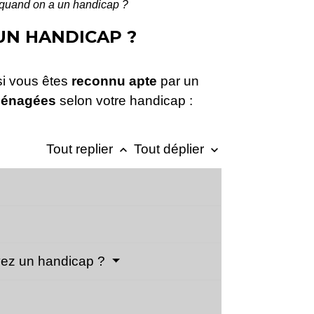
quand on a un handicap ?
UN HANDICAP ?
si vous êtes
reconnu apte
par un
énagées
selon votre handicap :
Tout replier
Tout déplier
keyboard_arrow_up
keyboard_arrow_down
vez un handicap ?