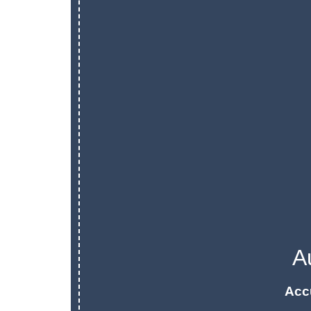
A
Acc