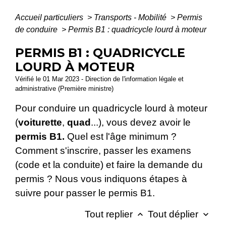
Accueil particuliers
>
Transports - Mobilité
>
Permis
de conduire
>
Permis B1 : quadricycle lourd à moteur
PERMIS B1 : QUADRICYCLE
LOURD À MOTEUR
Vérifié le 01 Mar 2023 - Direction de l'information légale et
administrative (Première ministre)
Pour conduire un quadricycle lourd à moteur
(
voiturette
,
quad
...), vous devez avoir le
permis B1.
Quel est l'âge minimum ?
Comment s'inscrire, passer les examens
(code et la conduite) et faire la demande du
permis ? Nous vous indiquons étapes à
suivre pour passer le permis B1.
Tout replier
Tout déplier
keyboard_arrow_up
keyboard_arrow_down