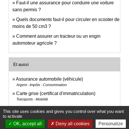
Faut-il une assurance pour conduire une voiture
sans permis ?
Quels documents faut-il pour circuler en scooter de
moins de 50 cm3 ?
Comment assurer un tracteur ou un engin
automoteur agricole ?
Et aussi
Assurance automobile (véhicule)
Argent - Impôts - Consommation
Carte grise (certificat d'immatriculation)
Transports - Mobilité
Sport
This site uses cookies and gives you control over what you want
Loisirs - Sports - Culture
to activate
BSR correspondant à la catégorie AM du permis
OK, accept all
Deny all cookies
Personalize