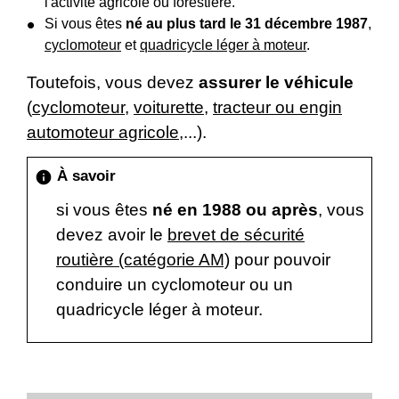
l'activité agricole ou forestière.
Si vous êtes
né au plus tard le 31 décembre 1987
,
cyclomoteur
et
quadricycle léger à moteur
.
Toutefois, vous devez
assurer le véhicule
(
cyclomoteur
,
voiturette
,
tracteur ou engin
automoteur agricole
,...).
À savoir
info
si vous êtes
né en 1988 ou après
, vous
devez avoir le
brevet de sécurité
routière (catégorie AM)
pour pouvoir
conduire un cyclomoteur ou un
quadricycle léger à moteur.