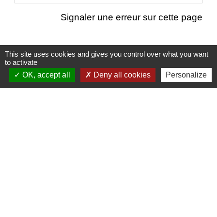
Signaler une erreur sur cette page
This site uses cookies and gives you control over what you want
to activate
Nous contacter
OK, accept all
Deny all cookies
Personalize
Commune de Puylaurens
1 rue de la Mairie
81700 Puylaurens - FRANCE
+33 5 63 75 00 18
Contact par formulaire