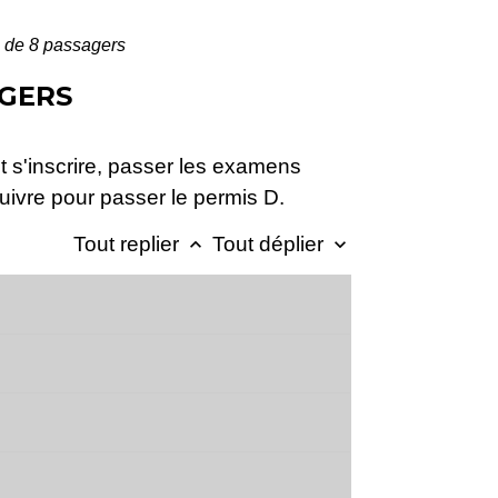
s de 8 passagers
AGERS
s'inscrire, passer les examens
uivre pour passer le permis D.
Tout replier
Tout déplier
keyboard_arrow_up
keyboard_arrow_down