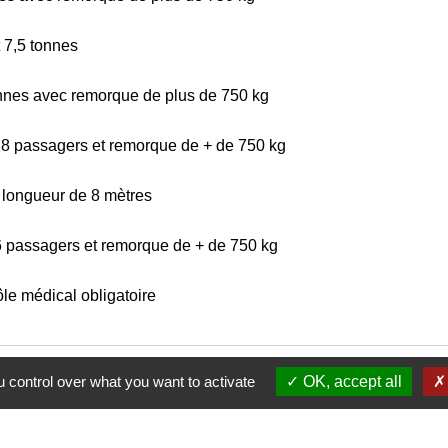
t 7,5 tonnes
tonnes avec remorque de plus de 750 kg
 8 passagers et remorque de + de 750 kg
 longueur de 8 mètres
6 passagers et remorque de + de 750 kg
ôle médical obligatoire
 control over what you want to activate
OK, accept all
open_in_new
nduite