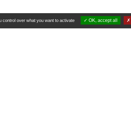
 control over what you want to activate
OK, accept all
Nous contacter
Commune de Puylaurens
1 rue de la Mairie
81700 Puylaurens - FRANCE
+33 5 63 75 00 18
Contact par formulaire