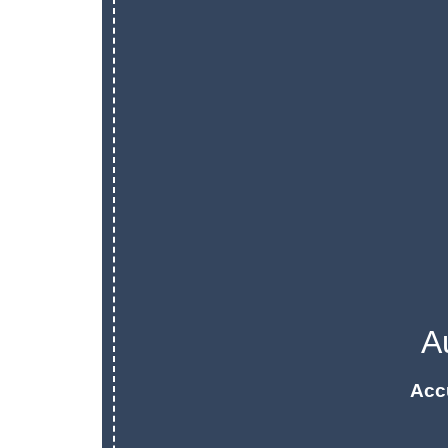
A
Acc