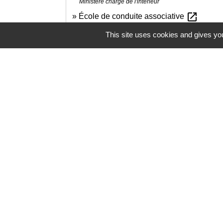
Ministère chargé de l'intérieur
open_in_new
École de conduite associative
Ministère chargé de l'intérieur
This site uses cookies and gives you