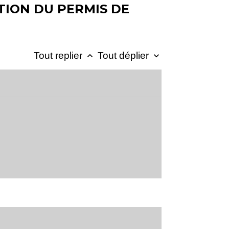
TION DU PERMIS DE
Tout replier
Tout déplier
keyboard_arrow_up
keyboard_arrow_down