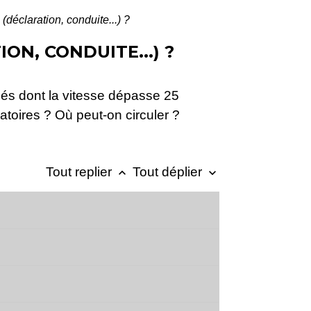
(déclaration, conduite...) ?
ON, CONDUITE...) ?
és dont la vitesse dépasse 25
atoires ? Où peut-on circuler ?
Tout replier
Tout déplier
keyboard_arrow_up
keyboard_arrow_down