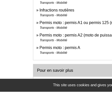
Transports - Mobilité
Infractions routières
Transports - Mobilité
Permis moto : permis A1 ou permis 125 (
Transports - Mobilité
Permis moto : permis A2 (moto de puissa
Transports - Mobilité
Permis moto : permis A
Transports - Mobilité
Pour en savoir plus
Charte relative à la vente, location et ut
This site uses cookies and gives you
Legifrance
Quads et mini motos : vérifiez que vous ê
Direction générale de la concurrence, de la consom