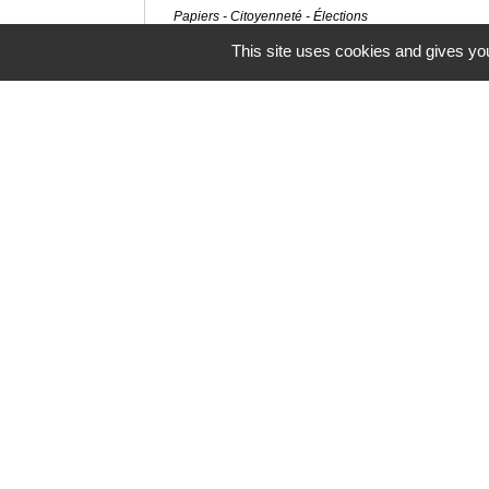
Papiers - Citoyenneté - Élections
This site uses cookies and gives you
Pour en savoir plus
open_in_new
Site de la sécurité routière
Ministère chargé de l'intérieur