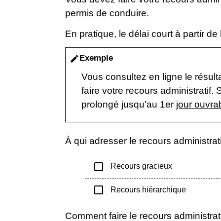
permis de conduire.
En pratique, le délai court à partir de
Exemple
edit
Vous consultez en ligne le résult
faire votre recours administratif.
prolongé jusqu'au 1
er
jour ouvra
À qui adresser le recours administrati
check_box_outline_blank
Recours gracieux
check_box_outline_blank
Recours hiérarchique
Comment faire le recours administrati