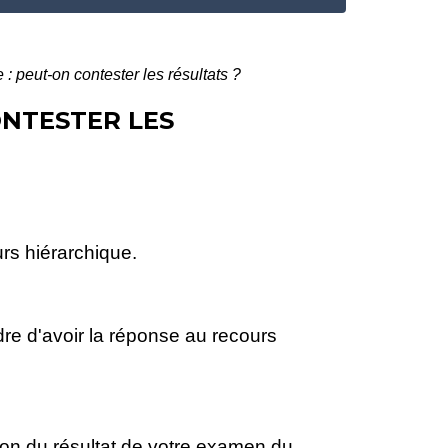
 peut-on contester les résultats ?
ONTESTER LES
rs hiérarchique.
dre d'avoir la réponse au recours
ion
du résultat de votre examen du