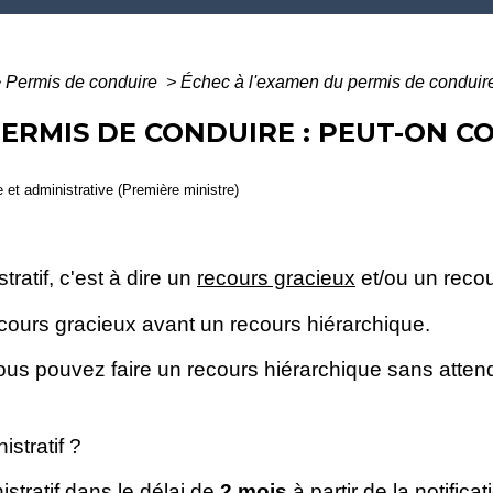
>
Permis de conduire
>
Échec à l'examen du permis de conduire :
PERMIS DE CONDUIRE : PEUT-ON C
le et administrative (Première ministre)
ratif, c'est à dire un
recours gracieux
et/ou un recou
ecours gracieux avant un recours hiérarchique.
vous pouvez faire un recours hiérarchique sans atten
istratif ?
stratif dans le délai de
2 mois
à partir de la
notificat