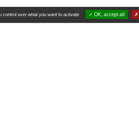
 control over what you want to activate
OK, accept all
Nous contacter
Commune de Puylaurens
1 rue de la Mairie
81700 Puylaurens - FRANCE