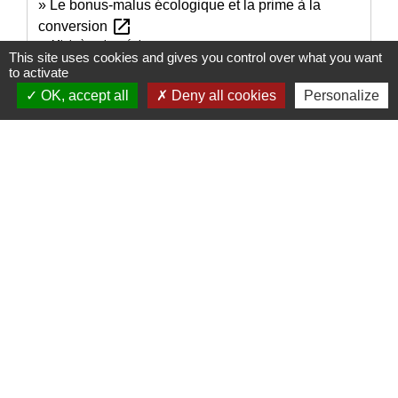
Le bonus-malus écologique et la prime à la
open_in_new
conversion
Ministère chargé des transports
This site uses cookies and gives you control over what you want
to activate
Signaler une erreur sur cette page
OK, accept all
Deny all cookies
Personalize
Nous contacter
Commune de Puylaurens
1 rue de la Mairie
81700 Puylaurens - FRANCE
+33 5 63 75 00 18
Contact par formulaire