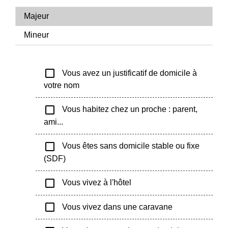
Majeur
Mineur
check_box_outline_blank
Vous avez un justificatif de domicile à
votre nom
check_box_outline_blank
Vous habitez chez un proche : parent,
ami...
check_box_outline_blank
Vous êtes sans domicile stable ou fixe
(SDF)
check_box_outline_blank
Vous vivez à l'hôtel
check_box_outline_blank
Vous vivez dans une caravane