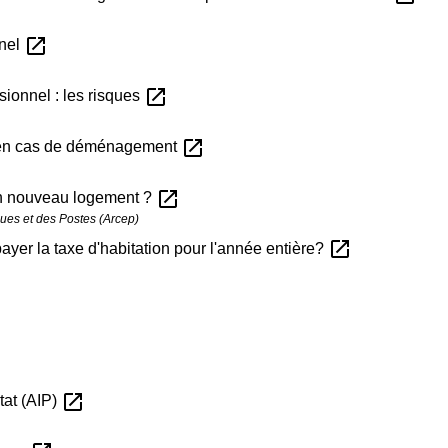
open_in_new
nnel
open_in_new
ionnel : les risques
open_in_new
s en cas de déménagement
open_in_new
on nouveau logement ?
ques et des Postes (Arcep)
open_in_new
yer la taxe d'habitation pour l'année entière?
open_in_new
État (AIP)