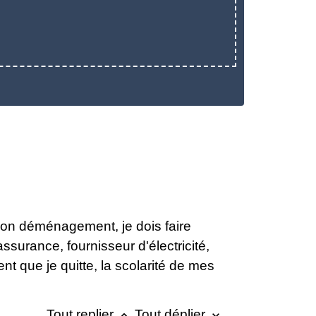
mon déménagement, je dois faire
ssurance, fournisseur d'électricité,
t que je quitte, la scolarité de mes
Tout replier
Tout déplier
keyboard_arrow_up
keyboard_arrow_down