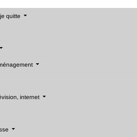
e quitte
déménagement
évision, internet
esse