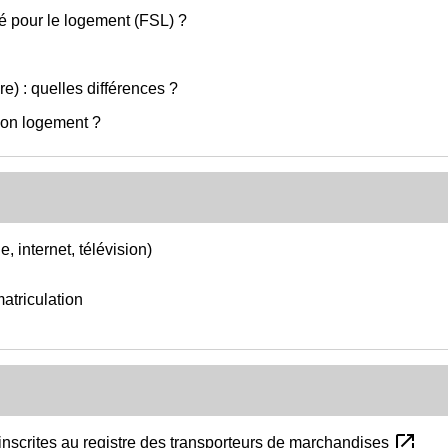
té pour le logement (FSL) ?
e) : quelles différences ?
Mon logement ?
 internet, télévision)
matriculation
open_in_new
inscrites au registre des transporteurs de marchandises