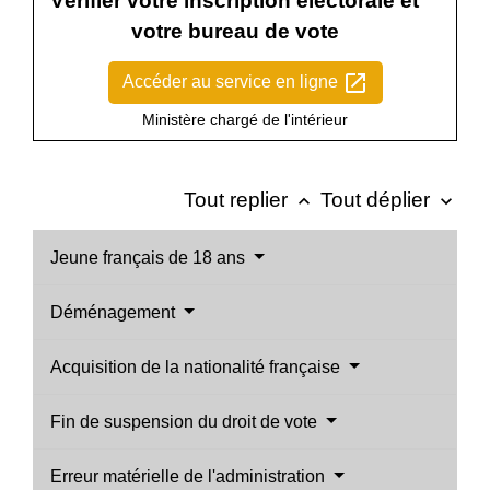
Vérifier votre inscription électorale et
votre bureau de vote
open_in_new
Accéder au service en ligne
Ministère chargé de l'intérieur
Tout replier
Tout déplier
keyboard_arrow_up
keyboard_arrow_down
Jeune français de 18 ans
Déménagement
Acquisition de la nationalité française
Fin de suspension du droit de vote
Erreur matérielle de l'administration