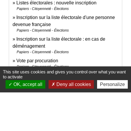
Listes électorales : nouvelle inscription
Papiers - Citoyenneté - Élections
Inscription sur la liste électorale d'une personne
devenue française
Papiers - Citoyenneté - Élections
Inscription sur la liste électorale : en cas de
déménagement
Papiers - Citoyenneté - Élections
Vote par procuration
Papiers - Citoyenneté - Élections
This site uses cookies and gives you control over what you want
Vote d'un Français installé à l'étranger
to activate
Papiers - Citoyenneté - Élections
OK, accept all
Deny all cookies
Personalize
Pour en savoir plus
open_in_new
Pays de l'Union européenne
Commission européenne