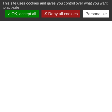
This site uses cookies and gives you control over what you want
to activate
Signaler une erreur sur cette page
OK, accept all
Deny all cookies
Personalize
Nous contacter
Commune de Puylaurens
1 rue de la Mairie
81700 Puylaurens - FRANCE
+33 5 63 75 00 18
Contact par formulaire