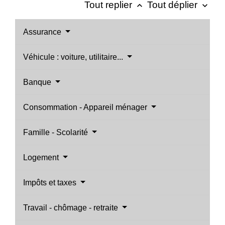
Tout replier
Tout déplier
keyboard_arrow_up
keyboard_arrow_down
Assurance
Véhicule : voiture, utilitaire...
Banque
Consommation - Appareil ménager
Famille - Scolarité
Logement
Impôts et taxes
Travail - chômage - retraite