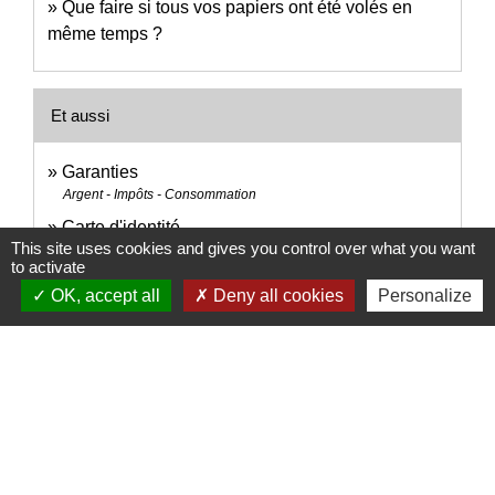
Que faire si tous vos papiers ont été volés en
même temps ?
Et aussi
Garanties
Argent - Impôts - Consommation
Carte d'identité
This site uses cookies and gives you control over what you want
Papiers - Citoyenneté - Élections
to activate
Passeport
OK, accept all
Deny all cookies
Personalize
Papiers - Citoyenneté - Élections
Certificat de nationalité française (CNF)
Papiers - Citoyenneté - Élections
Copie certifiée conforme d'un document délivré par
une administration
Papiers - Citoyenneté - Élections
Légalisation ou apostille d'un document français