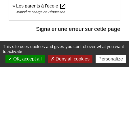
open_in_new
Les parents à l'école
Ministère chargé de l'éducation
Signaler une erreur sur cette page
This site uses cookies and gives you control over what you want
to activate
OK, accept all
Deny all cookies
Personalize
Nous contacter
Commune de Puylaurens
1 rue de la Mairie
81700 Puylaurens - FRANCE
+33 5 63 75 00 18
Contact par formulaire