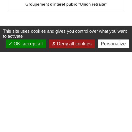
Groupement d'intérêt public "Union retraite"
This site uses cookies and gives you control over what you want
Pour en savoir plus
to activate
OK, accept all
Deny all cookies
Personalize
open_in_new
Le système de retraite en France
Info retraite
open_in_new
Info-retraite
Groupement d'intérêt public "Union retraite"
Signaler une erreur sur cette page
Nous contacter