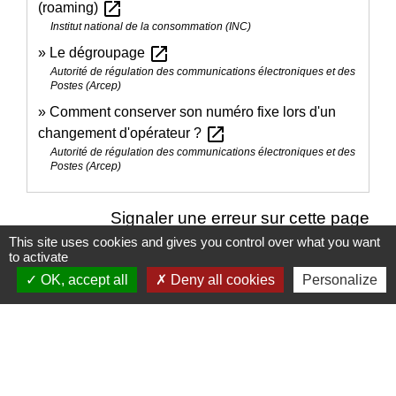
open_in_new
(roaming)
Institut national de la consommation (INC)
open_in_new
Le dégroupage
Autorité de régulation des communications électroniques et des
Postes (Arcep)
Comment conserver son numéro fixe lors d'un
open_in_new
changement d'opérateur ?
Autorité de régulation des communications électroniques et des
Postes (Arcep)
Signaler une erreur sur cette page
This site uses cookies and gives you control over what you want
to activate
OK, accept all
Deny all cookies
Personalize
Nous contacter
Commune de Puylaurens
1 rue de la Mairie