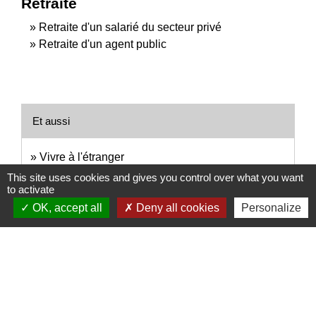
Retraite
Retraite d'un salarié du secteur privé
Retraite d'un agent public
Et aussi
Vivre à l'étranger
Étranger - Europe
This site uses cookies and gives you control over what you want
to activate
Chômage : démarches auprès de Pôle emploi
Social - Santé
OK, accept all
Deny all cookies
Personalize
Signaler une erreur sur cette page