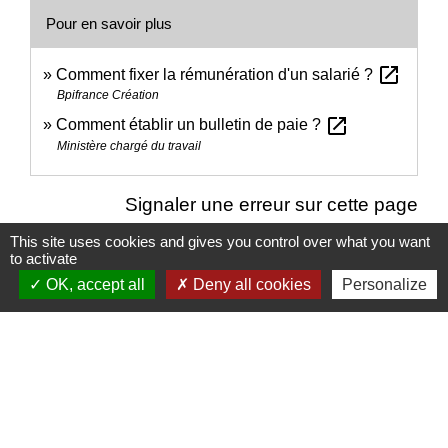
Pour en savoir plus
open_in_new
Comment fixer la rémunération d'un salarié ?
Bpifrance Création
open_in_new
Comment établir un bulletin de paie ?
Ministère chargé du travail
Signaler une erreur sur cette page
This site uses cookies and gives you control over what you want
to activate
OK, accept all
Deny all cookies
Personalize
Nous contacter
Commune de Puylaurens
1 rue de la Mairie
81700 Puylaurens - FRANCE
+33 5 63 75 00 18