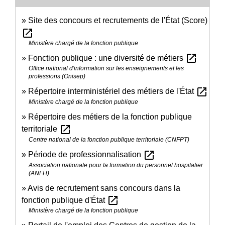
Site des concours et recrutements de l'État (Score)
open_in_new
Ministère chargé de la fonction publique
open_in_new
Fonction publique : une diversité de métiers
Office national d'information sur les enseignements et les
professions (Onisep)
open_in_new
Répertoire interministériel des métiers de l'État
Ministère chargé de la fonction publique
Répertoire des métiers de la fonction publique
open_in_new
territoriale
Centre national de la fonction publique territoriale (CNFPT)
open_in_new
Période de professionnalisation
Association nationale pour la formation du personnel hospitalier
(ANFH)
Avis de recrutement sans concours dans la
open_in_new
fonction publique d'État
Ministère chargé de la fonction publique