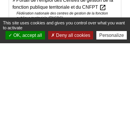
Portail de l'emploi des Centres de gestion de la
open_in_new
fonction publique territoriale et du CNFPT
Fédération nationale des centres de gestion de la fonction
publique territoriale (FNCDG)
This site uses cookies and gives you control over what you want
Offres d'emploi dans la fonction publique
to activate
open_in_new
hospitalière
OK, accept all
Deny all cookies
Personalize
Fédération hospitalière de France
Assistance publique - Hôpitaux de Paris (AP-HP) :
open_in_new
offres d'emploi
Assistance publique - Hôpitaux de Paris (AP-HP)
Comment faire si...
Je souhaite travailler dans l'administration
Signaler une erreur sur cette page