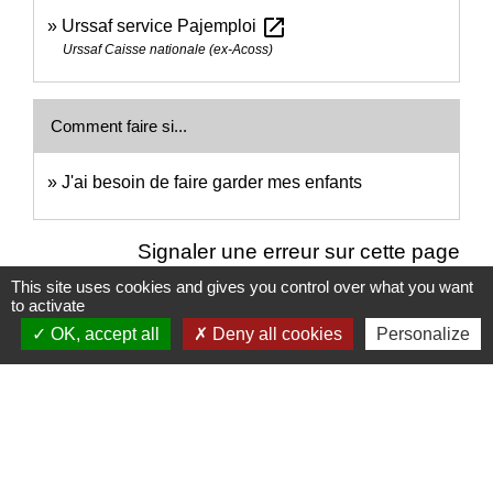
open_in_new
Urssaf service Pajemploi
Urssaf Caisse nationale (ex-Acoss)
Comment faire si...
J'ai besoin de faire garder mes enfants
Signaler une erreur sur cette page
This site uses cookies and gives you control over what you want
to activate
OK, accept all
Deny all cookies
Personalize
Nous contacter
Commune de Puylaurens
1 rue de la Mairie
81700 Puylaurens - FRANCE