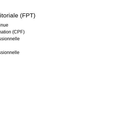
itoriale (FPT)
tinue
mation (CPF)
ssionnelle
ssionnelle