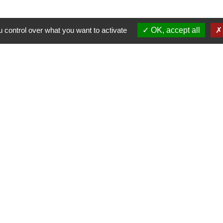
 control over what you want to activate
OK, accept all
Nous contacter
Commune de Puylaurens
1 rue de la Mairie
81700 Puylaurens - FRANCE
+33 5 63 75 00 18
Contact par formulaire
tique de confidentialité
-
Accessibilité
-
Plan du site