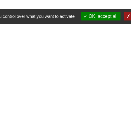
 control over what you want to activate
OK, accept all
Nous contacter
Commune de Puylaurens
1 rue de la Mairie
81700 Puylaurens - FRANCE
+33 5 63 75 00 18
Contact par formulaire
tique de confidentialité
-
Accessibilité
-
Plan du site