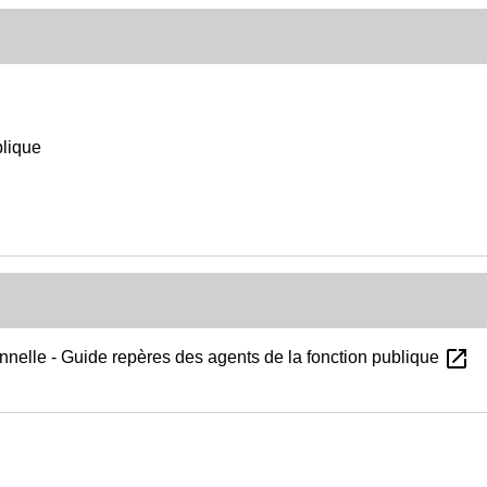
blique
open_in_new
onnelle - Guide repères des agents de la fonction publique