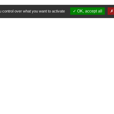
 control over what you want to activate
OK, accept all
Nous contacter
Commune de Puylaurens
1 rue de la Mairie
81700 Puylaurens - FRANCE
+33 5 63 75 00 18
Contact par formulaire
tique de confidentialité
-
Accessibilité
-
Plan du site
Site créé en partenariat avec Réseau des Communes