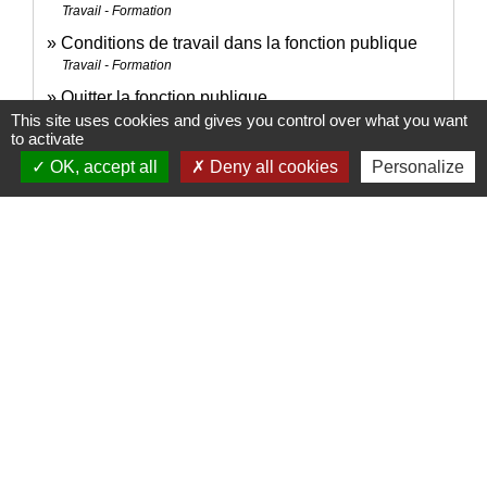
Travail - Formation
Conditions de travail dans la fonction publique
Travail - Formation
Quitter la fonction publique
This site uses cookies and gives you control over what you want
Travail - Formation
to activate
OK, accept all
Deny all cookies
Personalize
Signaler une erreur sur cette page
Nous contacter
Commune de Puylaurens
1 rue de la Mairie
81700 Puylaurens - FRANCE
+33 5 63 75 00 18
Contact par formulaire