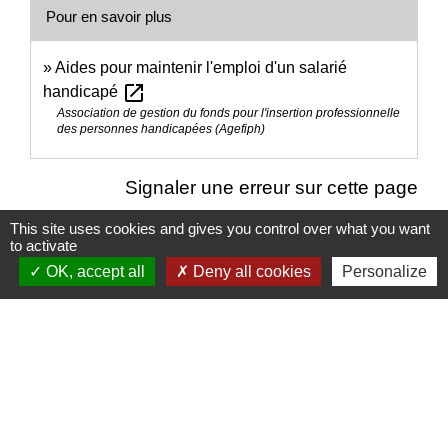
Pour en savoir plus
Aides pour maintenir l'emploi d'un salarié
open_in_new
handicapé
Association de gestion du fonds pour l'insertion professionnelle
des personnes handicapées (Agefiph)
Signaler une erreur sur cette page
This site uses cookies and gives you control over what you want
to activate
OK, accept all
Deny all cookies
Personalize
Nous contacter
Commune de Puylaurens
1 rue de la Mairie
81700 Puylaurens - FRANCE
+33 5 63 75 00 18