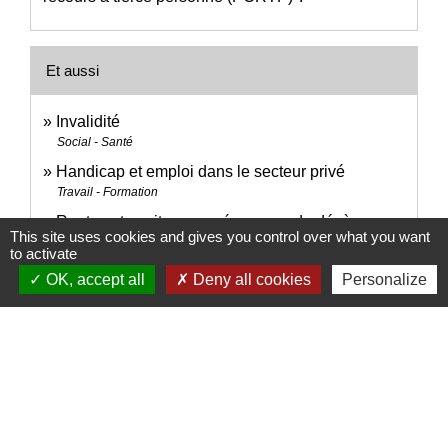
Et aussi
Invalidité
Social - Santé
Handicap et emploi dans le secteur privé
Travail - Formation
Rentes et capitaux versés en cas de décès
This site uses cookies and gives you control over what you want
Famille - Scolarité
to activate
OK, accept all
Deny all cookies
Personalize
Pour en savoir plus
Démarches de l'employeur en cas d'arrêt de travail
open_in_new
Caisse nationale d'assurance maladie (Cnam)