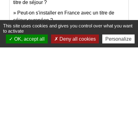
titre de séjour ?
Peut-on s'installer en France avec un titre de
séjour européen ?
This site uses cookies and gives you control over what you want
Un étranger victime d'esclavagisme ou de
to activate
proxénétisme peut-il être régularisé ?
OK, accept all
Deny all cookies
Personalize
Et aussi
Séjour en France de la famille d'un citoyen
européen
Étranger - Europe
Certificat de résidence d'1 an pour Algérien
Étranger - Europe
Signaler une erreur sur cette page