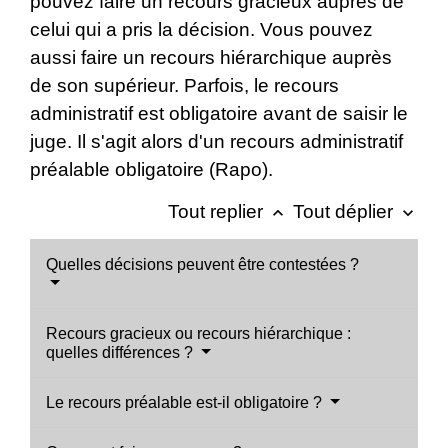
pouvez faire un recours gracieux auprès de
celui qui a pris la décision. Vous pouvez
aussi faire un recours hiérarchique auprès
de son supérieur. Parfois, le recours
administratif est obligatoire avant de saisir le
juge. Il s'agit alors d'un recours administratif
préalable obligatoire (Rapo).
Tout replier
Tout déplier
keyboard_arrow_up
keyboard_arrow_down
Quelles décisions peuvent être contestées ?
Recours gracieux ou recours hiérarchique :
quelles différences ?
Le recours préalable est-il obligatoire ?