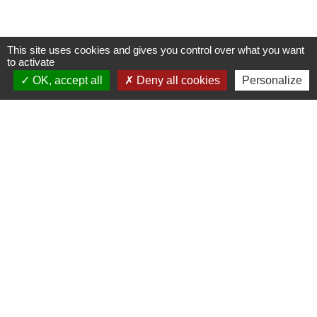
This site uses cookies and gives you control over what you want
to activate
Nous contacter
OK, accept all
Deny all cookies
Personalize
Commune de Puylaurens
1 rue de la Mairie
81700 Puylaurens - FRANCE
+33 5 63 75 00 18
Contact par formulaire
Mentions légales
-
Politique de confidentialité
-
Accessibilité
-
Plan du site
-