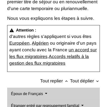
premier titre de séjour ou en renouvellement
d'une carte temporaire ou pluriannuelle.
Nous vous expliquons les étapes à suivre.
Attention :
warning
d'autres règles s'appliquent si vous êtes
Européen
,
Algérien
ou originaire d'un pays
ayant conclu avec la France
un accord sur
les flux migratoires
.
Accords relatifs à la
gestion des flux migratoires
Tout replier
Tout déplier
keyboard_arrow_up
keyboard_arrow_down
Époux de Français
Étranger entré par regroupement familial