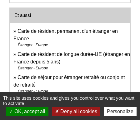
Et aussi
Carte de résident permanent d'un étranger en
France
Étranger - Europe
Carte de résident de longue durée-UE (étranger en
France depuis 5 ans)
Étranger - Europe
Carte de séjour pour étranger retraité ou conjoint
de retraité
Étranger - Europe
This site uses cookies and gives you control over what you want
to activate
OK, accept all
Deny all cookies
Personalize
Pour en savoir plus
Liste des opérations ouvrant droit à la carte du
open_in_new
combattant