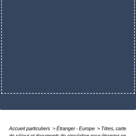
Accueil particuliers
>
Étranger - Europe
>
Titres, carte
de séjour et documents de circulation pour étranger en