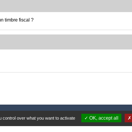
n timbre fiscal ?
Nous contacter
 control over what you want to activate
OK, accept all
Commune de Puylaurens