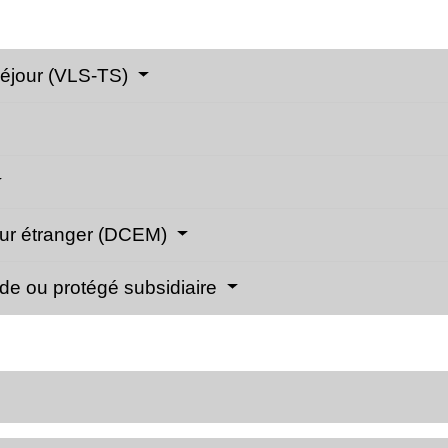
 séjour (VLS-TS)
eur étranger (DCEM)
ide ou protégé subsidiaire