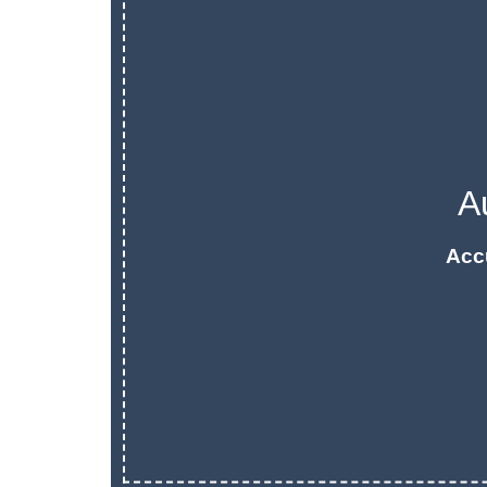
A
Acc