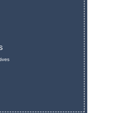
s
tives