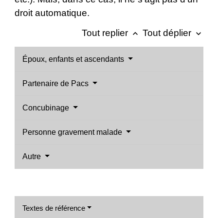
droit automatique.
Tout replier
Tout déplier
keyboard_arrow_up
keyboard_arrow_down
Époux, enfants et ascendants
Partenaire de Pacs
Concubinage
Personne gravement malade
Autre
Textes de référence