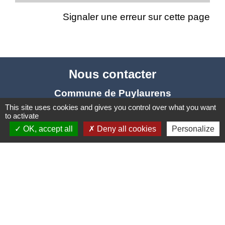
Signaler une erreur sur cette page
Nous contacter
Commune de Puylaurens
1 rue de la Mairie
This site uses cookies and gives you control over what you want
to activate
81700 Puylaurens - FRANCE
OK, accept all
Deny all cookies
Personalize
+33 5 63 75 00 18
Contact par formulaire
-
-