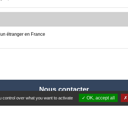
d'un étranger en France
Nous contacter
 control over what you want to activate
OK, accept all
Commune de Puylaurens
1 rue de la Mairie
81700 Puylaurens - FRANCE
+33 5 63 75 00 18