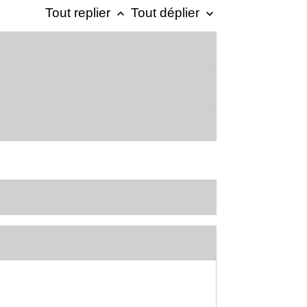
Tout replier
Tout déplier
keyboard_arrow_up
keyboard_arrow_down