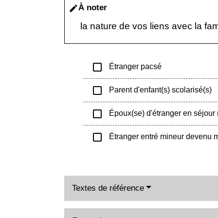
À noter
edit
la nature de vos liens avec la fa
check_box_outline_blank
Étranger pacsé
check_box_outline_blank
Parent d'enfant(s) scolarisé(s)
check_box_outline_blank
Époux(se) d'étranger en séjour 
check_box_outline_blank
Étranger entré mineur devenu 
Textes de référence