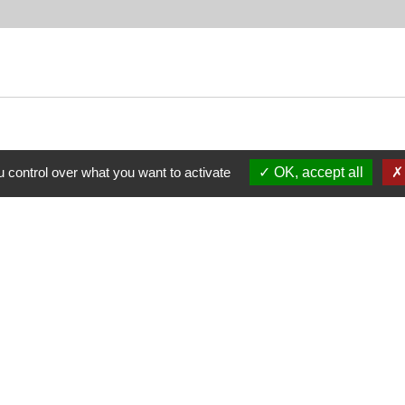
 control over what you want to activate
OK, accept all
Nous contacter
Commune de Puylaurens
1 rue de la Mairie
81700 Puylaurens - FRANCE
+33 5 63 75 00 18
Contact par formulaire