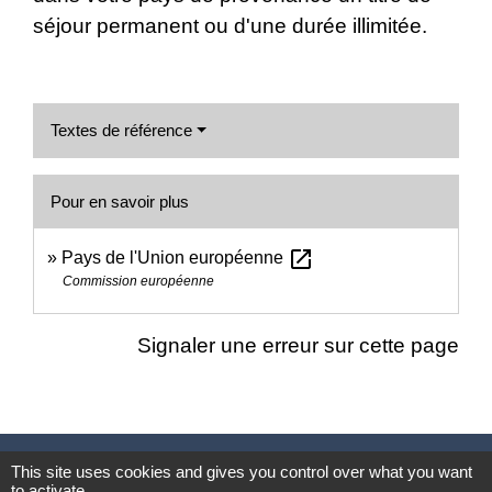
séjour permanent ou d'une durée illimitée.
Textes de référence
Pour en savoir plus
open_in_new
Pays de l'Union européenne
Commission européenne
Signaler une erreur sur cette page
Nous contacter
This site uses cookies and gives you control over what you want
to activate