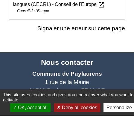
open_in_new
langues (CECRL) - Conseil de l'Europe
Conseil de l'Europe
Signaler une erreur sur cette page
Nous contacter
Commune de Puylaurens
1 rue de la Mairie
81700 Puylaurens - FRANCE
This site uses cookies and gives you control over what you want to
+33 5 63 75 00 18
activate
OK, accept all
Deny all cookies
Personalize
Contact par formulaire