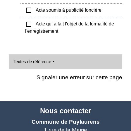
check_box_outline_blank
Acte soumis à publicité foncière
check_box_outline_blank
Acte qui a fait l'objet de la formalité de
l'enregistrement
Textes de référence
Signaler une erreur sur cette page
Nous contacter
Commune de Puylaurens
1 rue de la Mairie