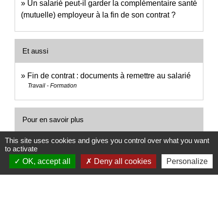
Un salarié peut-il garder la complémentaire santé
(mutuelle) employeur à la fin de son contrat ?
Et aussi
Fin de contrat : documents à remettre au salarié
Travail - Formation
Pour en savoir plus
This site uses cookies and gives you control over what you want
Comment remplir l'attestation destinée à Pôle
to activate
open_in_new
emploi
OK, accept all
Deny all cookies
Personalize
Pôle emploi
Signaler une erreur sur cette page