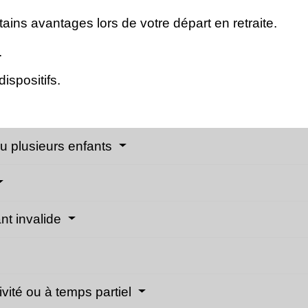
ains avantages lors de votre départ en retraite.
.
ispositifs.
u plusieurs enfants
nt invalide
vité ou à temps partiel