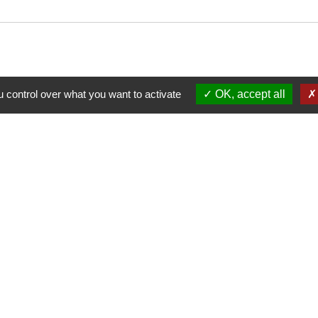
 control over what you want to activate
OK, accept all
Nous contacter
Commune de Puylaurens
1 rue de la Mairie
81700 Puylaurens - FRANCE
+33 5 63 75 00 18
Contact par formulaire