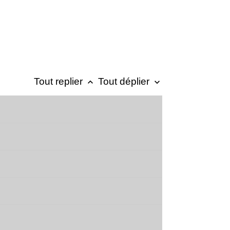
Tout replier
Tout déplier
keyboard_arrow_up
keyboard_arrow_down