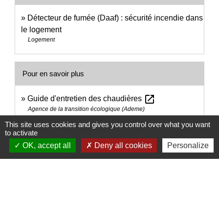
Détecteur de fumée (Daaf) : sécurité incendie dans
le logement
Logement
Pour en savoir plus
open_in_new
Guide d'entretien des chaudières
Agence de la transition écologique (Ademe)
Guide de la maison (chaudière, fenêtre, travaux...)
This site uses cookies and gives you control over what you want
to activate
open_in_new
OK, accept all
Deny all cookies
Personalize
Institut national de la consommation (INC)
Signaler une erreur sur cette page