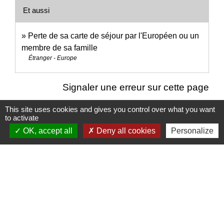
Et aussi
Perte de sa carte de séjour par l'Européen ou un
membre de sa famille
Étranger - Europe
Signaler une erreur sur cette page
This site uses cookies and gives you control over what you want
to activate
OK, accept all
Deny all cookies
Personalize
Nous contacter
Commune de Puylaurens
1 rue de la Mairie
81700 Puylaurens - FRANCE
+33 5 63 75 00 18
Contact par formulaire