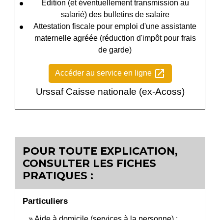
Édition (et éventuellement transmission au
salarié) des bulletins de salaire
Attestation fiscale pour emploi d'une assistante
maternelle agréée (réduction d'impôt pour frais
de garde)
open_in_new
Accéder au service en ligne
Urssaf Caisse nationale (ex-Acoss)
POUR TOUTE EXPLICATION,
CONSULTER LES FICHES
PRATIQUES :
Particuliers
Aide à domicile (services à la personne) :