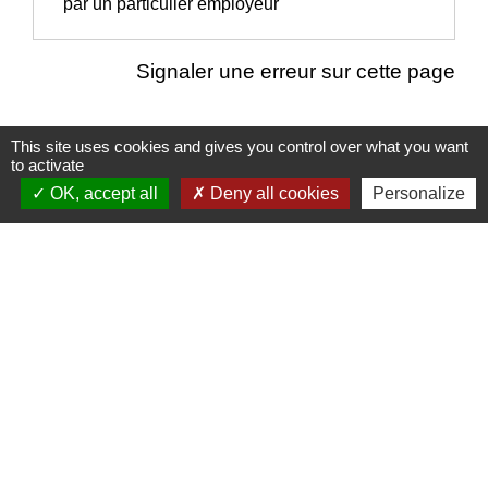
par un particulier employeur
Signaler une erreur sur cette page
This site uses cookies and gives you control over what you want
to activate
Nous contacter
OK, accept all
Deny all cookies
Personalize
Commune de Puylaurens
1 rue de la Mairie
81700 Puylaurens - FRANCE
+33 5 63 75 00 18
Contact par formulaire